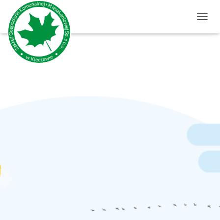
P
R
Z
E
Ł
Ą
C
Z
N
A
W
I
G
A
C
J
Ę